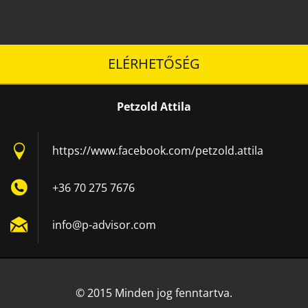
ELÉRHETŐSÉG
Petzold Attila
https://www.facebook.com/petzold.attila
+36 70 275 7676
info@p-a
dvisor.c
om
© 2015 Minden jog fenntartva.