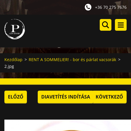
+36 70 275 7676
Kezdőlap
>
RENT A SOMMELIER! - bor és párlat vacsorák
>
2.jpg
ELŐZŐ
DIAVETÍTÉS INDÍTÁSA
KÖVETKEZŐ