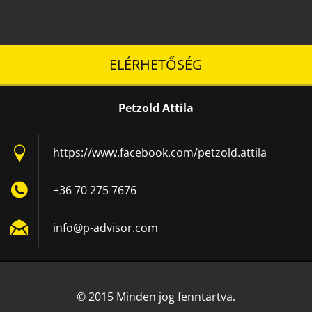
ELÉRHETŐSÉG
Petzold Attila
https://www.facebook.com/petzold.attila
+36 70 275 7676
info@p-a
dvisor.c
om
© 2015 Minden jog fenntartva.