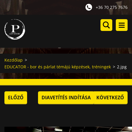
+36 70 275 7676
Kezdőlap
>
EDUCATOR - bor és párlat témájú képzések, tréningek
>
2.jpg
ELŐZŐ
DIAVETÍTÉS INDÍTÁSA
KÖVETKEZŐ