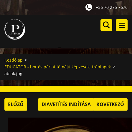
+36 70 275 7676
Kezdőlap
>
EDUCATOR - bor és párlat témájú képzések, tréningek
>
ablak.jpg
ELŐZŐ
DIAVETÍTÉS INDÍTÁSA
KÖVETKEZŐ